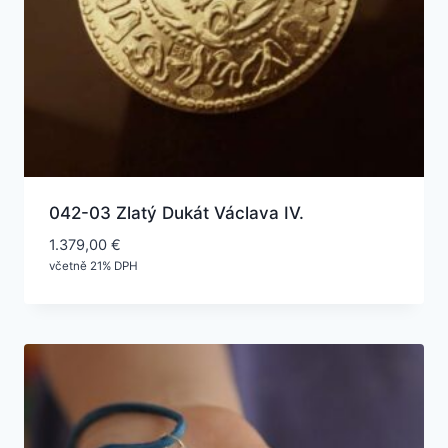
042-03 Zlatý Dukát Václava IV.
1.379,00
€
včetně 21% DPH