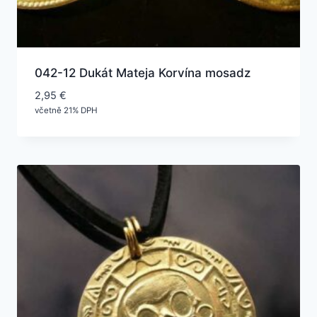
042-12 Dukát Mateja Korvína mosadz
2,95
€
včetně 21% DPH