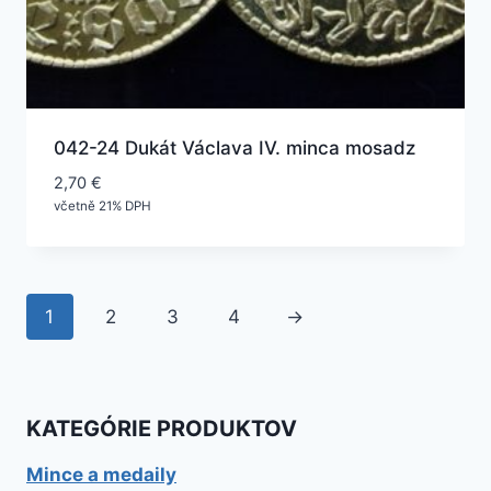
042-24 Dukát Václava IV. minca mosadz
2,70
€
včetně 21% DPH
1
2
3
4
→
KATEGÓRIE PRODUKTOV
Mince a medaily