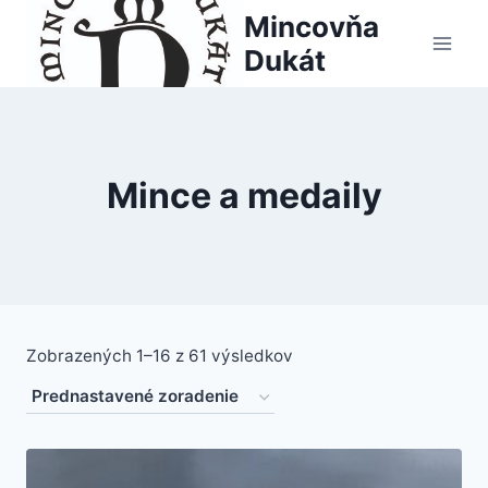
Skip
Mincovňa
to
Dukát
content
Mince a medaily
Zobrazených 1–16 z 61 výsledkov