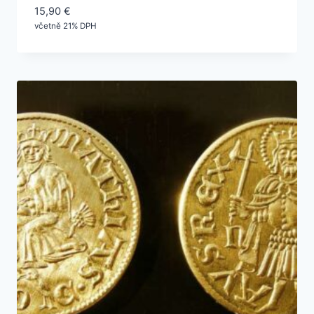
15,90
€
včetně 21% DPH