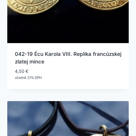
042-19 Écu Karola VIII. Replika francúzskej
zlatej mince
4,50
€
včetně 21% DPH