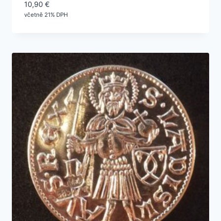
10,90
€
včetně 21% DPH