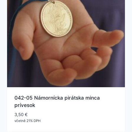
042-05 Námornícka pirátska minca
prívesok
3,50
€
včetně 21% DPH