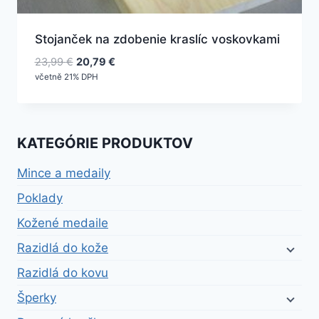
Stojanček na zdobenie kraslíc voskovkami
Pôvodná
Aktuálna
23,99
€
20,79
€
cena
cena
včetně 21% DPH
bola:
je:
23,99 €.
20,79 €.
KATEGÓRIE PRODUKTOV
Mince a medaily
Poklady
Kožené medaile
Razidlá do kože
Razidlá do kovu
Šperky