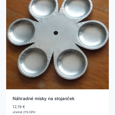
Náhradné misky na stojanček
12,19
€
včetně 21% DPH