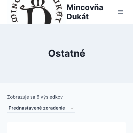
Skip
Mincovňa
to
Dukát
content
Ostatné
Zobrazuje sa 6 výsledkov