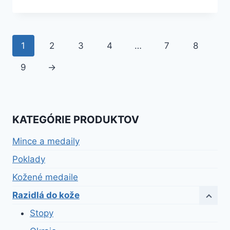
1
2
3
4
…
7
8
9
→
KATEGÓRIE PRODUKTOV
Mince a medaily
Poklady
Kožené medaile
Razidlá do kože
Stopy