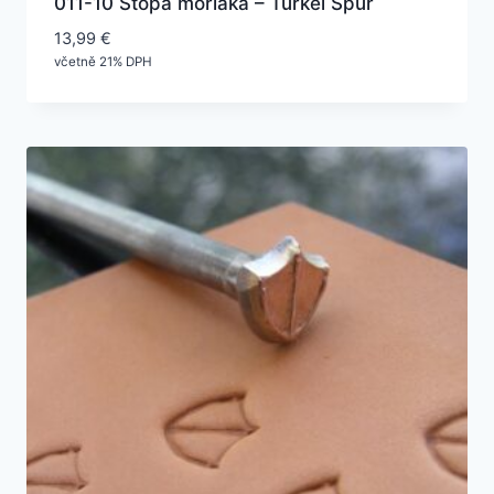
011-10 Stopa moriaka – Türkei Spur
13,99
€
včetně 21% DPH