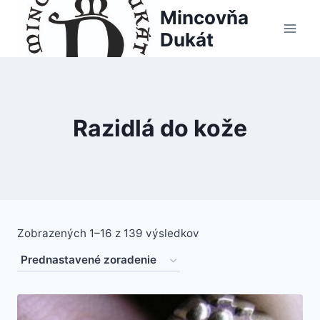
Skip
Mincovňa
to
Dukát
content
Razidlá do kože
Zobrazených 1–16 z 139 výsledkov