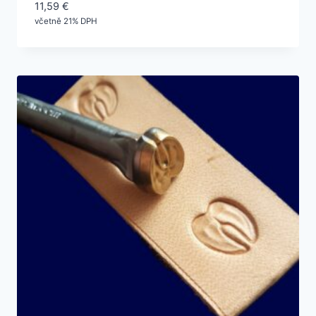
11,59
€
včetně 21% DPH