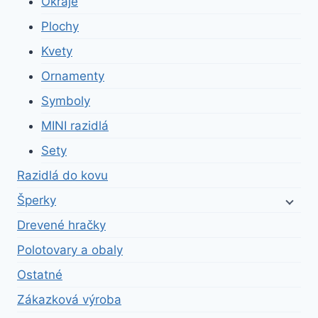
Okraje
Plochy
Kvety
Ornamenty
Symboly
MINI razidlá
Sety
Razidlá do kovu
Šperky
Drevené hračky
Polotovary a obaly
Ostatné
Zákazková výroba