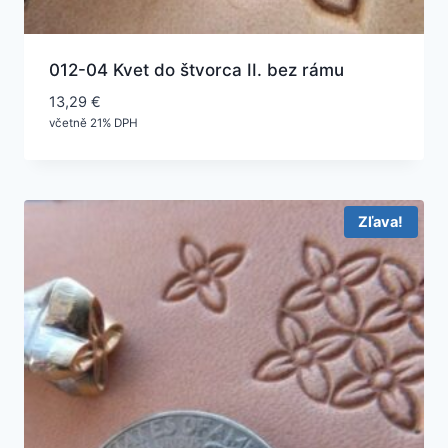
012-04 Kvet do štvorca II. bez rámu
13,29
€
včetně 21% DPH
Zľava!