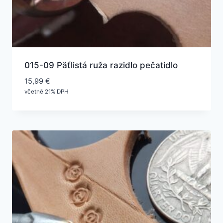
015-09 Päťlistá ruža razidlo pečatidlo
15,99
€
včetně 21% DPH