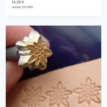
14,39
€
včetně 21% DPH