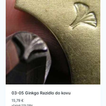
03-05 Ginkgo Razidlo do kovu
15,79
€
včetně 21% DPH