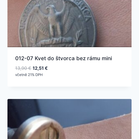
012-07 Kvet do štvorca bez rámu mini
Pôvodná
Aktuálna
13,90
€
12,51
€
cena
cena
včetně 21% DPH
bola:
je:
13,90 €.
12,51 €.