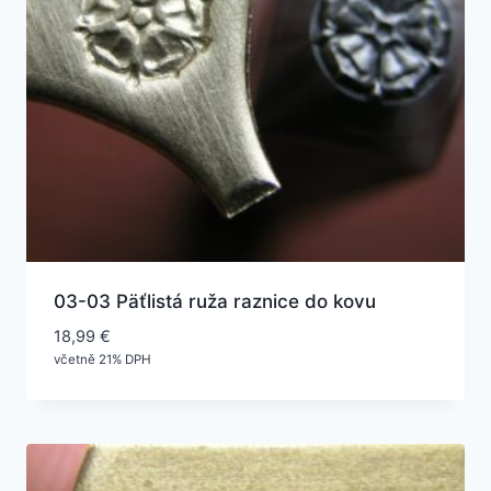
03-03 Päťlistá ruža raznice do kovu
18,99
€
včetně 21% DPH