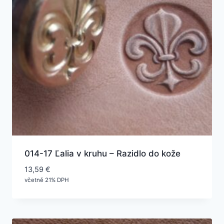
014-17 Ľalia v kruhu – Razidlo do kože
13,59
€
včetně 21% DPH