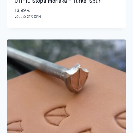
011-10 Stopa moriaka – Türkei Spur
13,99
€
včetně 21% DPH