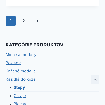
bola:
je:
53,90 €.
48,51 €.
1
2
→
KATEGÓRIE PRODUKTOV
Mince a medaily
Poklady
Kožené medaile
Razidlá do kože
Stopy
Okraje
Plochy