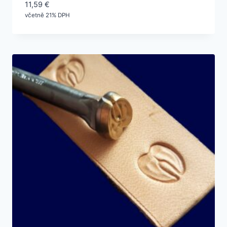
11,59
€
včetně 21% DPH