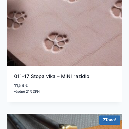
011-17 Stopa vlka – MINI razidlo
11,59
€
včetně 21% DPH
Zľava!