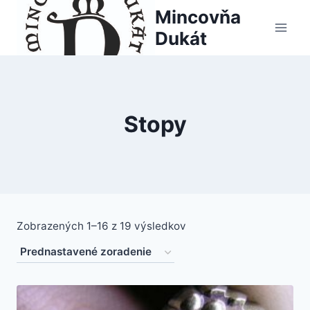
Skip
Mincovňa
to
Dukát
content
Stopy
Zobrazených 1–16 z 19 výsledkov