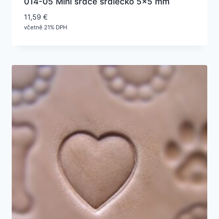
014-05 Mini srdce srdiečko 5×5 mm
11,59
€
včetně 21% DPH