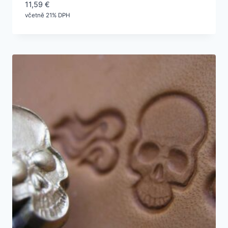
11,59
€
včetně 21% DPH