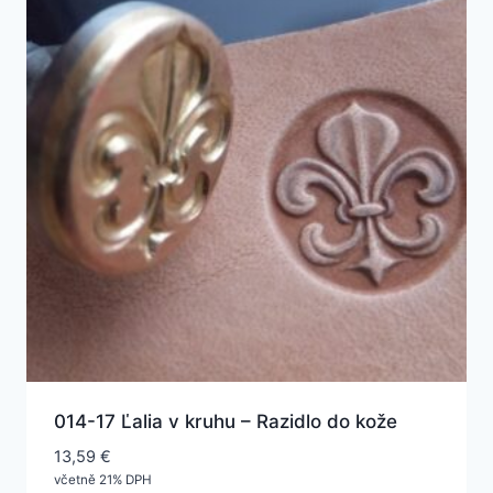
014-17 Ľalia v kruhu – Razidlo do kože
13,59
€
včetně 21% DPH