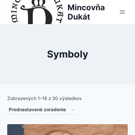
Skip
Mincovňa
to
Dukát
content
Symboly
Zobrazených 1–16 z 30 výsledkov