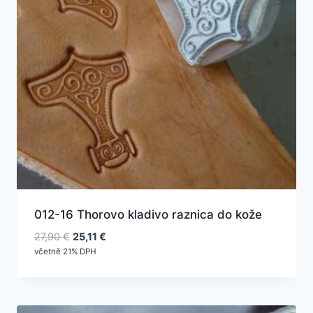
012-16 Thorovo kladivo raznica do kože
Pôvodná
Aktuálna
27,90
€
25,11
€
cena
cena
včetně 21% DPH
bola:
je:
27,90 €.
25,11 €.