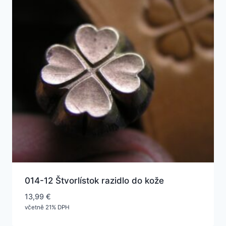
014-12 Štvorlístok razidlo do kože
13,99
€
včetně 21% DPH