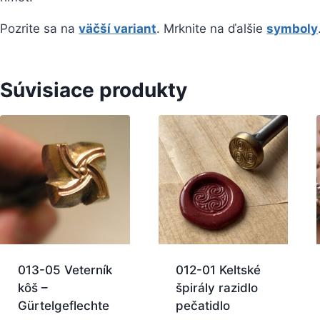
Pozrite sa na
väčší variant
. Mrknite na ďalšie
symboly
Súvisiace produkty
013-05 Veterník
012-01 Keltské
kôš –
špirály razidlo
Gürtelgeflechte
pečatidlo