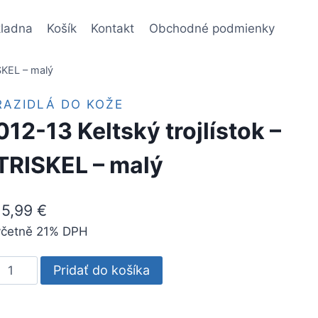
ladna
Košík
Kontakt
Obchodné podmienky
ISKEL – malý
RAZIDLÁ DO KOŽE
012-13 Keltský trojlístok –
TRISKEL – malý
15,99
€
včetně 21% DPH
množstvo
Pridať do košíka
12-
13