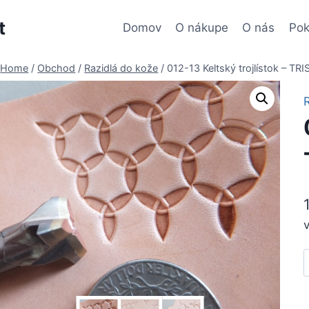
t
Domov
O nákupe
O nás
Pok
Home
/
Obchod
/
Razidlá do kože
/
012-13 Keltský trojlístok – TR
0