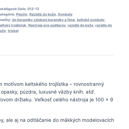
eltský
rojlístok
atalógové číslo:
012-13
ategórie:
Plochy
,
Razidlá do kože
,
Symboly
načky:
do keramiky zdobení keramiky a fima
,
keltské symboly
,
TRISKEL
eltský trojlístok
,
Nástroje pre sedliarov
,
razidlá do kože
,
razidlo do
ože
,
triskel
malý
ým motívom keltského trojlístka – rovnostranný
, opasky, púzdra, luxusné väzby kníh. atď.
ľovom držiaku. Veľkosť celého nástroja je 100 x 9
by, ale aj na odtláčanie do mäkkých modelovacích