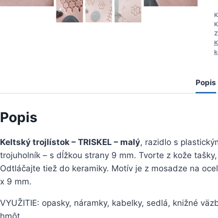
K
t
K
K
-
Z
K
k
-
Popis
Popis
Keltský trojlístok – TRISKEL – malý
, razidlo s plastick
trojuholník – s dĺžkou strany 9 mm. Tvorte z kože tašky
Odtláčajte tiež do keramiky. Motív je z mosadze na oce
x 9 mm.
VYUŽITIE: opasky, náramky, kabelky, sedlá, knižné väz
hmôt.