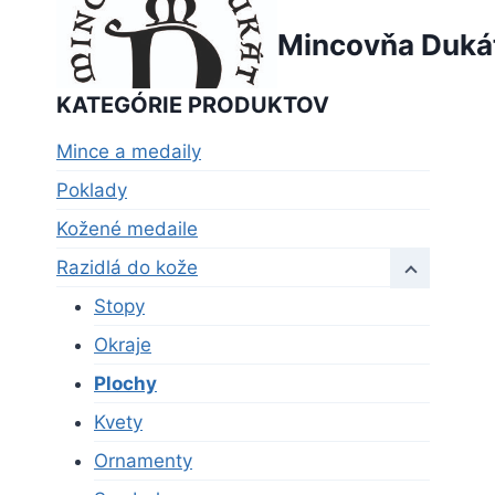
Skip
Mincovňa Duká
to
content
KATEGÓRIE PRODUKTOV
Mince a medaily
Poklady
Kožené medaile
Razidlá do kože
Stopy
Okraje
Plochy
Kvety
Ornamenty