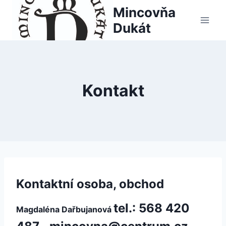
Skip
Mincovňa
to
Dukát
content
Kontakt
Kontaktní osoba,
obchod
tel.: 568 420
Magdaléna Dařbujanová