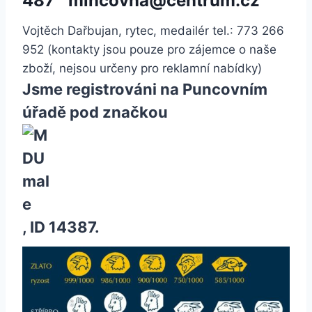
487
mincovna@centrum.cz
Vojtěch Dařbujan, rytec, medailér tel.: 773 266
952 (kontakty jsou pouze pro zájemce o naše
zboží, nejsou určeny pro reklamní nabídky)
Jsme registrováni na Puncovním
úřadě pod značkou
, ID 14387.