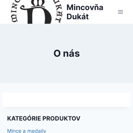
Skip
Mincovňa
to
Dukát
content
O nás
KATEGÓRIE PRODUKTOV
Mince a medaily