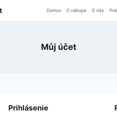
t
Domov
O nákupe
O nás
Pok
Můj účet
Prihlásenie