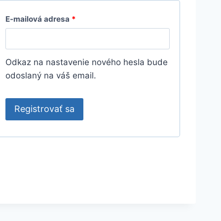
P
E-mailová adresa
*
o
v
Odkaz na nastavenie nového hesla bude
i
odoslaný na váš email.
n
n
Registrovať sa
é