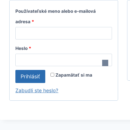
Používateľské meno alebo e-mailová
P
adresa
*
o
v
P
Heslo
*
i
o
n
v
n
Zapamätať si ma
Prihlásiť
i
é
n
Zabudli ste heslo?
n
é