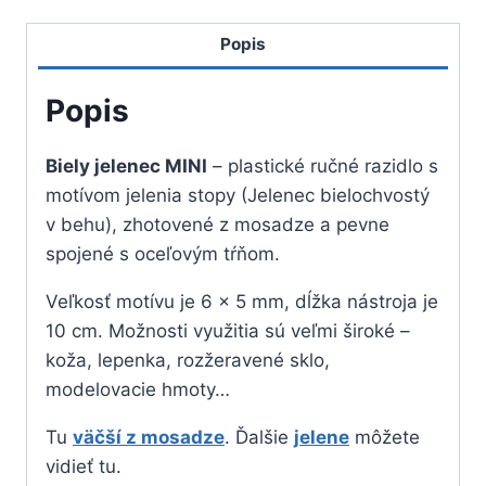
Popis
Popis
Biely jelenec MINI
– plastické ručné razidlo s
motívom jelenia stopy (Jelenec bielochvostý
v behu), zhotovené z mosadze a pevne
spojené s oceľovým tŕňom.
Veľkosť motívu je 6 x 5 mm, dĺžka nástroja je
10 cm. Možnosti využitia sú veľmi široké –
koža, lepenka, rozžeravené sklo,
modelovacie hmoty…
Tu
väčší z mosadze
. Ďalšie
jelene
môžete
vidieť tu.