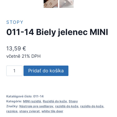
STOPY
011-14 Biely jelenec MINI
13,59
€
včetně 21% DPH
množstvo
Pridať do košíka
011-
14
Biely
jelenec
Katalógové číslo:
011-14
Kategórie:
MINI razidlá
,
Razidlá do kože
,
Stopy
MINI
Značky:
Nástroje pre sedliarov
,
razidlá do kože
,
razidlo do kože
,
raznice
,
stopy zvierat
,
white tile deer