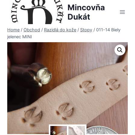
Skip
Mincovňa
to
Dukát
content
Home
/
Obchod
/
Razidlá do kože
/
Stopy
/
011-14 Biely
jelenec MINI