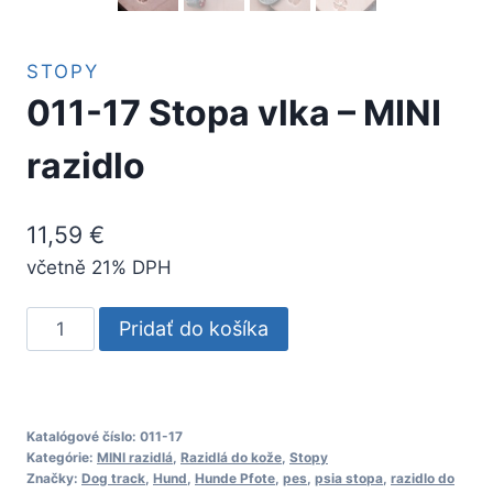
STOPY
011-17 Stopa vlka – MINI
razidlo
11,59
€
včetně 21% DPH
množstvo
Pridať do košíka
011-
17
Stopa
vlka
Katalógové číslo:
011-17
Kategórie:
MINI razidlá
,
Razidlá do kože
,
Stopy
–
Značky:
Dog track
,
Hund
,
Hunde Pfote
,
pes
,
psia stopa
,
razidlo do