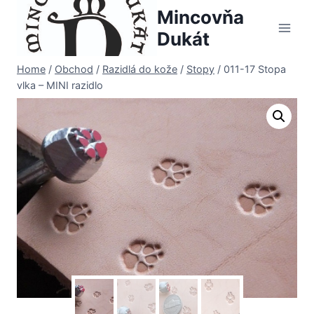
Skip
Mincovňa
to
Dukát
content
Home
/
Obchod
/
Razidlá do kože
/
Stopy
/
011-17 Stopa
vlka – MINI razidlo