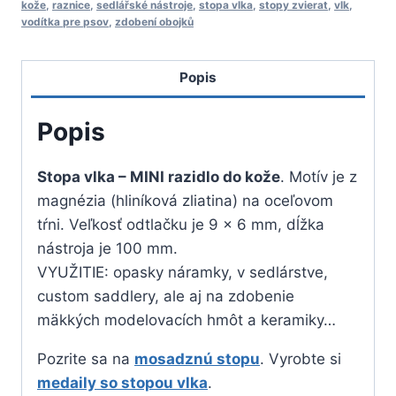
MINI
kože
,
raznice
,
sedlářské nástroje
,
stopa vlka
,
stopy zvierat
,
vlk
,
vodítka pre psov
,
zdobení obojků
razidlo
Popis
Popis
Stopa vlka – MINI razidlo do kože
. Motív je z
magnézia (hliníková zliatina) na oceľovom
tŕni. Veľkosť odtlačku je 9 x 6 mm, dĺžka
nástroja je 100 mm.
VYUŽITIE: opasky náramky, v sedlárstve,
custom saddlery, ale aj na zdobenie
mäkkých modelovacích hmôt a keramiky…
Pozrite sa na
mosadznú stopu
. Vyrobte si
medaily so stopou vlka
.