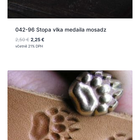
042-96 Stopa vlka medaila mosadz
Pôvodná
Aktuálna
2,50
€
2,25
€
cena
cena
včetně 21% DPH
bola:
je:
2,50 €.
2,25 €.