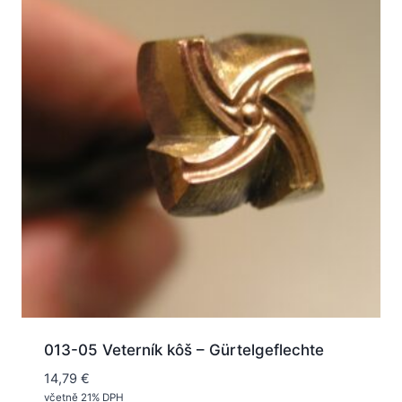
013-05 Veterník kôš – Gürtelgeflechte
14,79
€
včetně 21% DPH