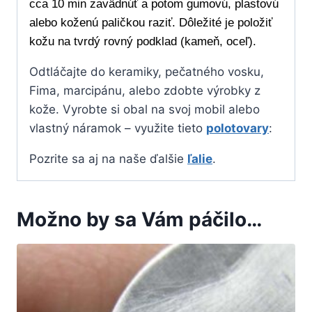
cca 10 min zavädnúť a potom gumovú, plastovú
alebo koženú paličkou raziť. Dôležité je položiť
kožu na tvrdý rovný podklad (kameň, oceľ).
Odtláčajte do keramiky, pečatného vosku,
Fima, marcipánu, alebo zdobte výrobky z
kože. Vyrobte si obal na svoj mobil alebo
vlastný náramok – využite tieto
polotovary
:
Pozrite sa aj na naše ďalšie
ľalie
.
Možno by sa Vám páčilo…