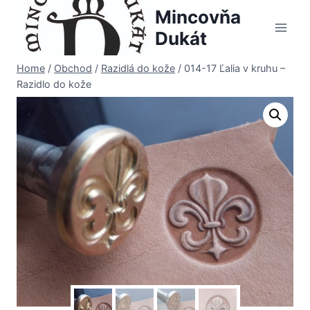
Skip
Mincovňa
to
Dukát
content
Home
/
Obchod
/
Razidlá do kože
/
014-17 Ľalia v kruhu –
Razidlo do kože