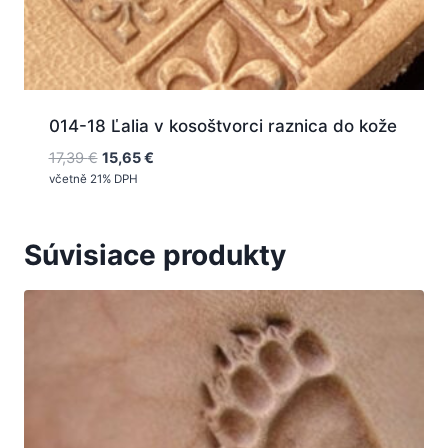
014-18 Ľalia v kosoštvorci raznica do kože
Pôvodná
Aktuálna
17,39
€
15,65
€
cena
cena
včetně 21% DPH
bola:
je:
17,39 €.
15,65 €.
Súvisiace produkty