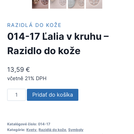
RAZIDLÁ DO KOŽE
014-17 Ľalia v kruhu –
Razidlo do kože
13,59
€
včetně 21% DPH
množstvo
Pridať do košíka
014-
17
Ľalia
v
Katalógové číslo:
014-17
Kategórie:
Kvety
,
Razidlá do kože
,
Symboly
kruhu