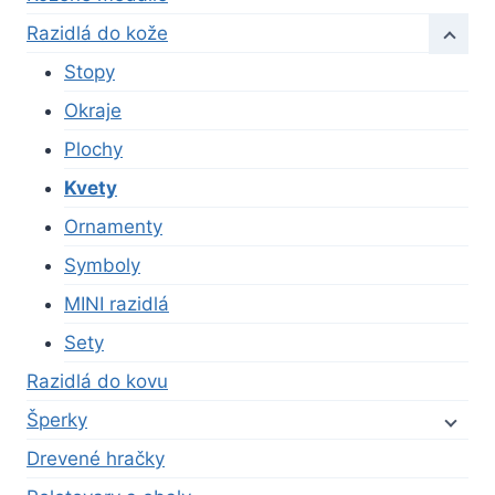
Razidlá do kože
Stopy
Okraje
Plochy
Kvety
Ornamenty
Symboly
MINI razidlá
Sety
Razidlá do kovu
Šperky
Drevené hračky