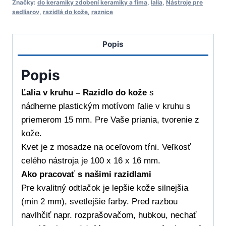
Značky:
do keramiky zdobení keramiky a fima
,
lalia
,
Nástroje pre
-
sedliarov
,
razidlá do kože
,
raznice
Razidlo
do
Popis
kože
Popis
Ľalia v kruhu – Razidlo do kože
s
nádherne plastickým motívom ľalie v kruhu s
priemerom 15 mm. Pre Vaše priania, tvorenie z
kože.
Kvet je z mosadze na oceľovom tŕni. Veľkosť
celého nástroja je 100 x 16 x 16 mm.
Ako pracovať s našimi razidlami
Pre kvalitný odtlačok je lepšie kože silnejšia
(min 2 mm), svetlejšie farby. Pred razbou
navlhčiť napr. rozprašovačom, hubkou, nechať