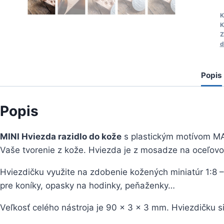
M
K
K
H
Z
r
d
Popis
Popis
MINI Hviezda razidlo do kože
s plastickým motívom M
Vaše tvorenie z kože. Hviezda je z mosadze na oceľovo
Hviezdičku využite na zdobenie kožených miniatúr 1:8 –
pre koníky, opasky na hodinky, peňaženky…
Veľkosť celého nástroja je 90 x 3 x 3 mm. Hviezdičku s