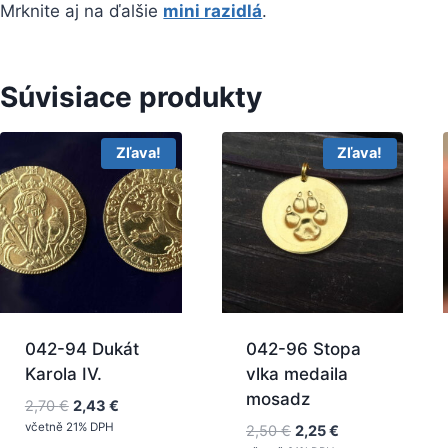
Mrknite aj na ďalšie
mini razidlá
.
Súvisiace produkty
Zľava!
Zľava!
042-94 Dukát
042-96 Stopa
Karola IV.
vlka medaila
mosadz
Pôvodná
Aktuálna
2,70
€
2,43
€
cena
cena
včetně 21% DPH
Pôvodná
Aktuálna
2,50
€
2,25
€