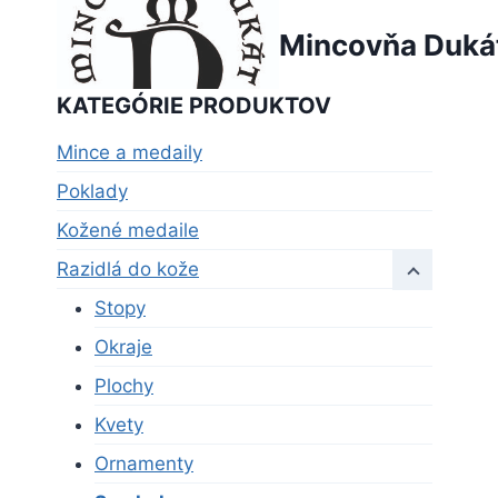
Skip
Mincovňa Duká
to
content
KATEGÓRIE PRODUKTOV
Mince a medaily
Poklady
Kožené medaile
Razidlá do kože
Stopy
Okraje
Plochy
Kvety
Ornamenty