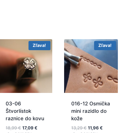
Zľava!
Zľava!
03-06
016-12 Osmička
Štvorlístok
mini razidlo do
raznice do kovu
kože
Pôvodná
Aktuálna
Pôvodná
Aktuálna
18,99
€
17,09
€
13,29
€
11,96
€