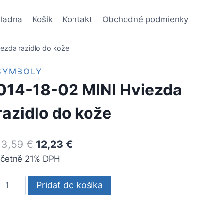
ladna
Košík
Kontakt
Obchodné podmienky
ezda razidlo do kože
SYMBOLY
014-18-02 MINI Hviezda
razidlo do kože
Pôvodná
Aktuálna
13,59
€
12,23
€
včetně 21% DPH
cena
cena
bola:
je:
množstvo
Pridať do košíka
13,59 €.
12,23 €.
014-
8-