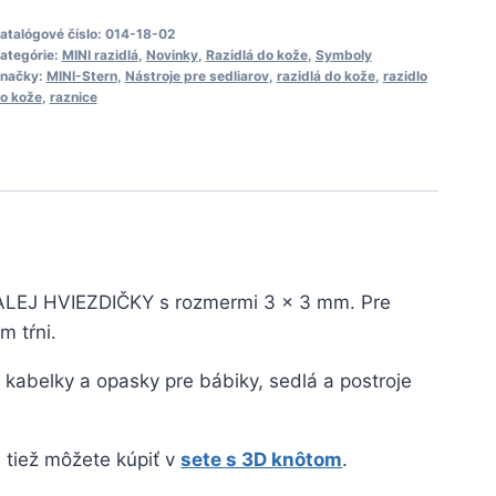
02
INI
atalógové číslo:
014-18-02
ategórie:
MINI razidlá
,
Novinky
,
Razidlá do kože
,
Symboly
viezda
načky:
MINI-Stern
,
Nástroje pre sedliarov
,
razidlá do kože
,
razidlo
azidlo
o kože
,
raznice
do
kože
ALEJ HVIEZDIČKY s rozmermi 3 x 3 mm. Pre
m tŕni.
 kabelky a opasky pre bábiky, sedlá a postroje
i tiež môžete kúpiť v
sete s 3D knôtom
.