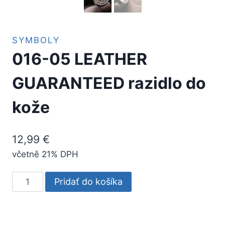
SYMBOLY
016-05 LEATHER
GUARANTEED razidlo do
kože
12,99
€
včetně 21% DPH
množstvo
Pridať do košíka
016-
05
LEATHER