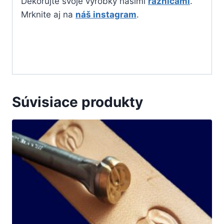
Dekorujte svoje výrobky našimi
raznicami
.
Mrknite aj na
náš instagram
.
Súvisiace produkty