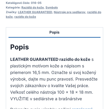
GUARANTEED
Katalógové číslo:
016-05
Kategórie:
Razidlá do kože
,
Symboly
razidlo
Značky:
LEATHER GUARANTEED
,
Nástroje pre sedliarov
,
razidlá do
do
kože
,
razidlo do kože
kože
Popis
Popis
LEATHER GUARANTEED razidlo do kože
s
plastickým motívom kože a nápisom s
priemerom 16,5 mm. Označte si svoj kožený
výrobok, dajte mu punc pravosti. Presvedčte
svojich zákazníkov o kvalite Vašej práce.
Veľkosť celého nástroja 100 x 18 x 18 mm.
VYUŽITIE v sedlárstve a brašnárstve