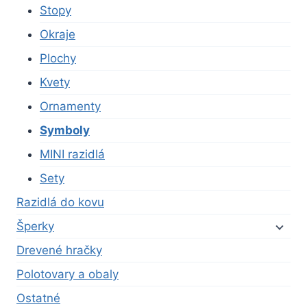
Stopy
Okraje
Plochy
Kvety
Ornamenty
Symboly
MINI razidlá
Sety
Razidlá do kovu
Šperky
Drevené hračky
Polotovary a obaly
Ostatné