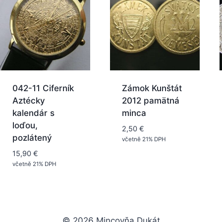
042-11 Ciferník
Zámok Kunštát
Aztécky
2012 pamätná
kalendár s
minca
loďou,
2,50
€
pozlátený
včetně 21% DPH
15,90
€
včetně 21% DPH
© 2026 Mincovňa Dukát