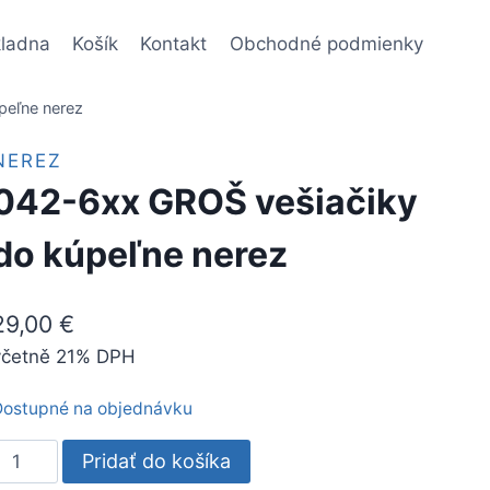
ladna
Košík
Kontakt
Obchodné podmienky
peľne nerez
NEREZ
042-6xx GROŠ vešiačiky
do kúpeľne nerez
29,00
€
včetně 21% DPH
ostupné na objednávku
množstvo
Pridať do košíka
042-