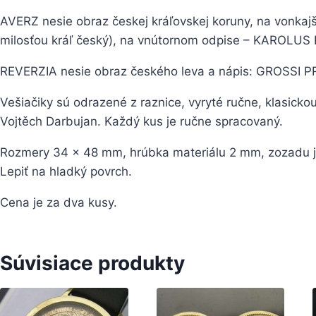
AVERZ nesie obraz českej kráľovskej koruny, na vonka
milosťou kráľ český), na vnútornom odpise – KAROLUS 
REVERZIA nesie obraz českého leva a nápis: GROSSI 
Vešiačiky sú odrazené z raznice, vyryté ručne, klasick
Vojtěch Darbujan. Každý kus je ručne spracovaný.
Rozmery 34 x 48 mm, hrúbka materiálu 2 mm, zozadu je
Lepiť na hladký povrch.
Cena je za dva kusy.
Súvisiace produkty