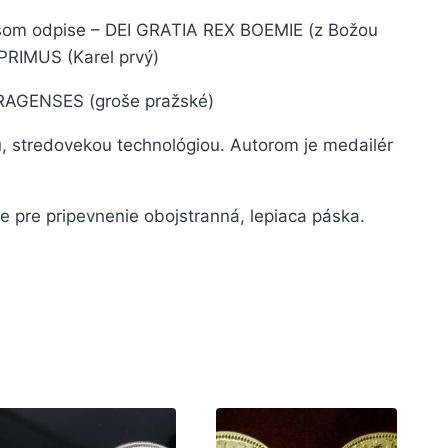
jšom odpise – DEI GRATIA REX BOEMIE (z Božou
PRIMUS (Karel prvý)
PRAGENSES (groše pražské)
ou, stredovekou technológiou. Autorom je medailér
 pre pripevnenie obojstranná, lepiaca páska.