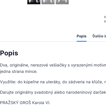
v
K
K
k
Popis
Ďalšie 
n
Popis
Dva, originálne, nerezové vešiačiky s vyrazenými motí
jedna strana mince.
Využitie: do kúpeľne na uteráky, do zádveria na kľúče,
Darujte originálny svadobný alebo narodeninový darček
PRAŽSKÝ GROŠ Karola VI.