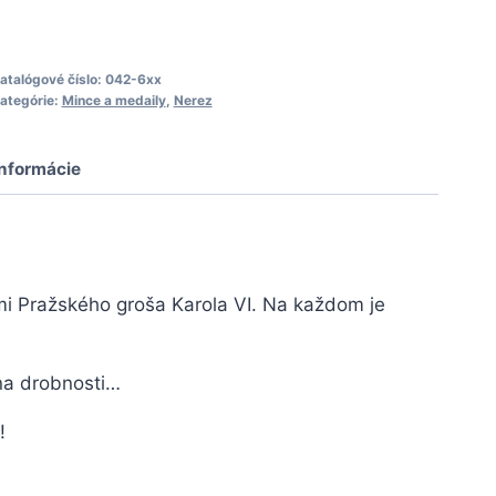
6xx
GROŠ
ešiačiky
atalógové číslo:
042-6xx
ategórie:
Mince a medaily
,
Nerez
do
úpeľne
informácie
erez
vmi Pražského groša Karola VI. Na každom je
 na drobnosti…
!