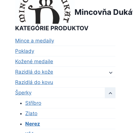
Skip
Mincovňa Duká
to
content
KATEGÓRIE PRODUKTOV
Mince a medaily
Poklady
Kožené medaile
Razidlá do kože
Razidlá do kovu
Šperky
Stříbro
Zlato
Nerez