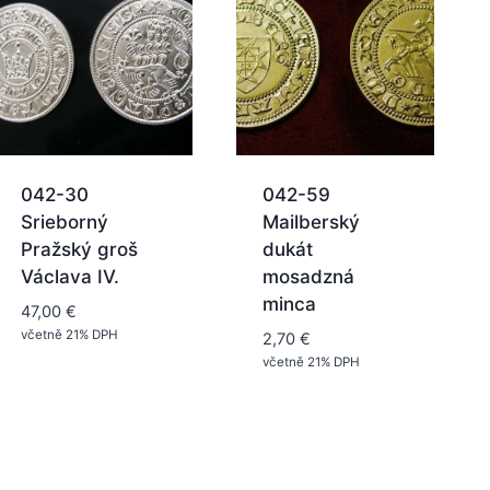
042-30
042-59
Srieborný
Mailberský
Pražský groš
dukát
Václava IV.
mosadzná
minca
47,00
€
včetně 21% DPH
2,70
€
včetně 21% DPH