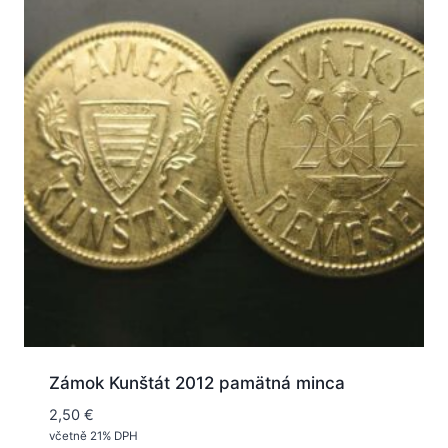
Zámok Kunštát 2012 pamätná minca
2,50
€
včetně 21% DPH