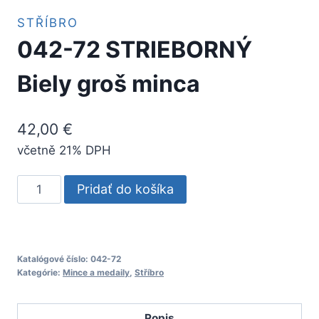
STŘÍBRO
042-72 STRIEBORNÝ
Biely groš minca
42,00
€
včetně 21% DPH
množstvo
Pridať do košíka
042-
72
STRIEBORNÝ
Biely
Katalógové číslo:
042-72
Kategórie:
Mince a medaily
,
Stříbro
groš
minca
Popis