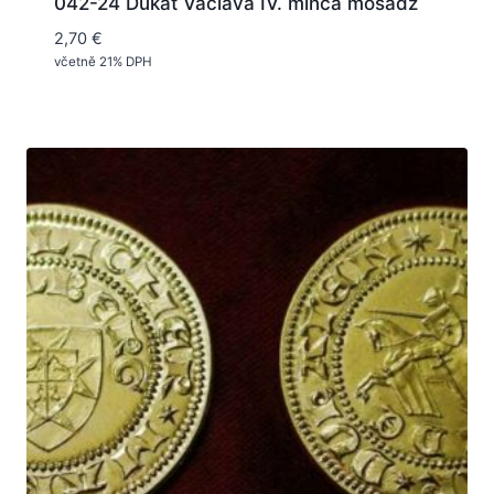
042-24 Dukát Václava IV. minca mosadz
2,70
€
včetně 21% DPH