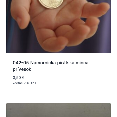
042-05 Námornícka pirátska minca
prívesok
3,50
€
včetně 21% DPH