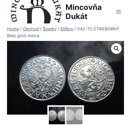
Skip
Mincovňa
to
Dukát
content
Home
/
Obchod
/
Šperky
/
Stříbro
/
042-72 STRIEBORNÝ
Biely groš minca