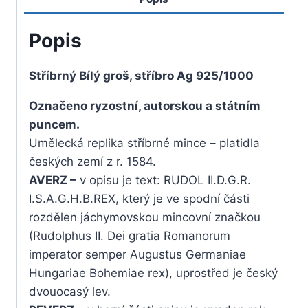
Popis
Stříbrný Bílý groš, stříbro Ag 925/1000
Označeno ryzostní, autorskou a státním
puncem.
Umělecká replika stříbrné mince – platidla
českých zemí z r. 1584.
AVERZ –
v opisu je text: RUDOL II.D.G.R.
I.S.A.G.H.B.REX, který je ve spodní části
rozdělen jáchymovskou mincovní značkou
(Rudolphus II. Dei gratia Romanorum
imperator semper Augustus Germaniae
Hungariae Bohemiae rex), uprostřed je český
dvouocasý lev.