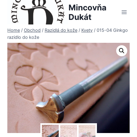
Skip
Mincovňa
to
Dukát
content
Home
/
Obchod
/
Razidlá do kože
/
Kvety
/
015-04 Ginkgo
razidlo do kože