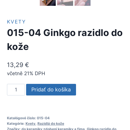
KVETY
015-04 Ginkgo razidlo do
kože
13,29
€
včetně 21% DPH
množstvo
Pridať do košíka
015-
04
Ginkgo
razidlo
Katalógové číslo:
015-04
Kategórie:
Kvety
,
Razidlá do kože
do
Značky:
do keramiky zdobení keramiky a fima
,
Ginkgo razidlo do