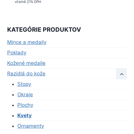
včetně 21% DPH
KATEGÓRIE PRODUKTOV
Mince a medaily
Poklady
Kožené medaile
Razidlá do kože
Stopy
Okraje
Plochy
Kvety
Ornamenty