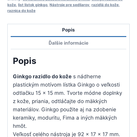
kože
kože
,
list lístok ginkgo
,
Nástroje pre sedliarov
,
razidlá do kože
,
raznica do kože
Popis
Ďalšie informácie
Popis
Ginkgo razidlo do kože
s nádherne
plastickým motívom lístka Ginkgo o veľkosti
odtlačku 15 x 15 mm. Tvorte módne doplnky
z kože, priania, odtláčajte do mäkkých
materiálov. Ginkgo použite aj na zdobenie
keramiky, moduritu, Fima a iných mäkkých
hmôt.
Veľkosť celého nástroja je 92 x 17 x 17 mm.