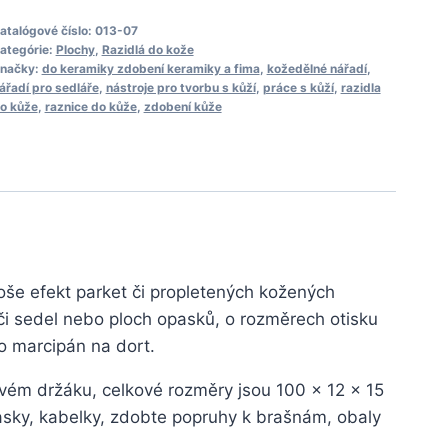
ranatá
vánočka
atalógové číslo:
013-07
ategórie:
Plochy
,
Razidlá do kože
arkety
načky:
do keramiky zdobení keramiky a fima
,
kožedělné nářadí
,
aznice
ářadí pro sedláře
,
nástroje pro tvorbu s kůží
,
práce s kůží
,
razidla
o kůže
,
raznice do kůže
,
zdobení kůže
loše efekt parket či propletených kožených
 či sedel nebo ploch opasků, o rozměrech otisku
o marcipán na dort.
ovém držáku, celkové rozměry jsou 100 x 12 x 15
pasky, kabelky, zdobte popruhy k brašnám, obaly