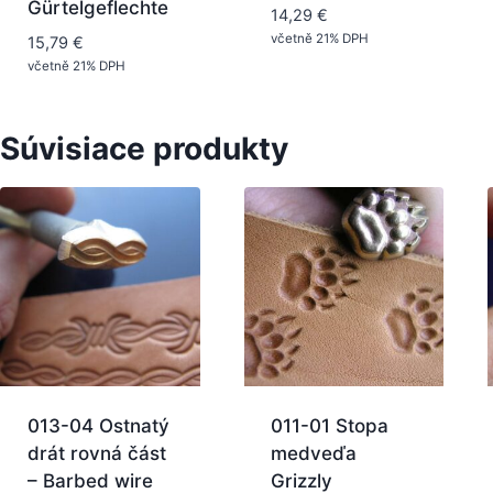
Gürtelgeflechte
14,29
€
včetně 21% DPH
15,79
€
včetně 21% DPH
Súvisiace produkty
013-04 Ostnatý
011-01 Stopa
drát rovná část
medveďa
– Barbed wire
Grizzly