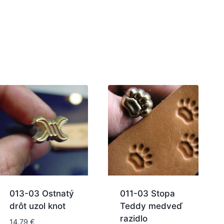
013-03 Ostnatý
011-03 Stopa
drôt uzol knot
Teddy medveď
razidlo
14,79
€