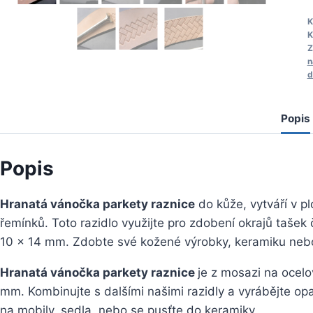
H
K
K
p
Z
r
n
d
Popis
Popis
Hranatá vánočka parkety raznice
do kůže, vytváří v p
řemínků. Toto razidlo využijte pro zdobení okrajů tašek
10 x 14 mm. Zdobte své kožené výrobky, keramiku neb
Hranatá vánočka parkety raznice
je z mosazi na ocel
mm. Kombinujte s dalšími našimi razidly a vyrábějte o
na mobily, sedla, nebo se pusťte do keramiky.