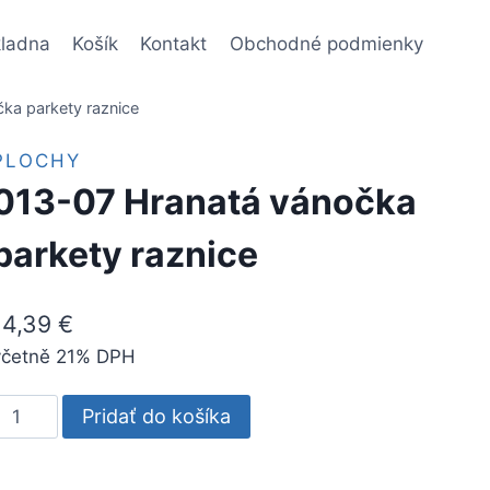
ladna
Košík
Kontakt
Obchodné podmienky
ka parkety raznice
PLOCHY
013-07 Hranatá vánočka
parkety raznice
14,39
€
včetně 21% DPH
množstvo
Pridať do košíka
013-
07