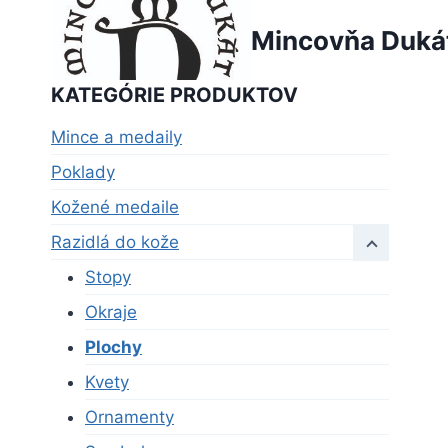
Skip
Mincovňa Duká
to
content
KATEGÓRIE PRODUKTOV
Mince a medaily
Poklady
Kožené medaile
Razidlá do kože
Stopy
Okraje
Plochy
Kvety
Ornamenty