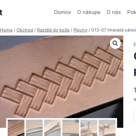
t
Domov
O nákupe
O nás
Pok
Home
/
Obchod
/
Razidlá do kože
/
Plochy
/
013-07 Hranatá vánoč