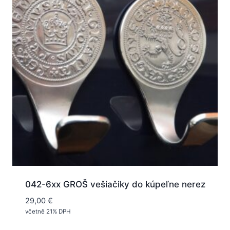
042-6xx GROŠ vešiačiky do kúpeľne nerez
29,00
€
včetně 21% DPH