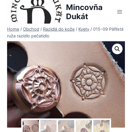
Skip
Mincovňa
to
Dukát
content
Home
/
Obchod
/
Razidlá do kože
/
Kvety
/
015-09 Päťlistá
ruža razidlo pečatidlo