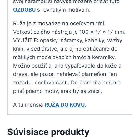
svoj náramok si navyše môžete pridať túto
OZDOBU
s rovnakým motívom.
Ruža je z mosadze na oceľovom tŕni.
Veľkosť celého nástroja je 100 x 17 x 17 mm.
VYUŽITIE: opasky, náramky, kabelky, väzby
kníh, v sedlárstve, ale aj na odtláčanie do
mäkkých modelovacích hmôt a keramiky.
Možno použiť aj ako vypaľovadlo do kože a
dreva, ale pozor, nahrievať plameňom len
zozadu, oceľové časti. Do plameňa nesmie
prísť priamo motív, inak by sa zničil.
A tu menšia
RUŽA DO KOVU
.
Súvisiace produkty