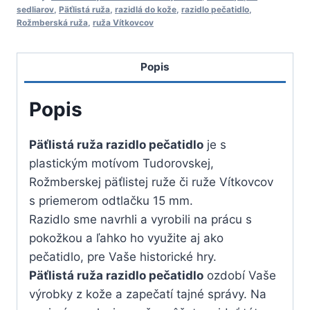
pečatidlo
sedliarov
,
Päťlistá ruža
,
razidlá do kože
,
razidlo pečatidlo
,
Rožmberská ruža
,
ruža Vítkovcov
Popis
Popis
Päťlistá ruža razidlo pečatidlo
je s
plastickým motívom Tudorovskej,
Rožmberskej päťlistej ruže či ruže Vítkovcov
s priemerom odtlačku 15 mm.
Razidlo sme navrhli a vyrobili na prácu s
pokožkou a ľahko ho využite aj ako
pečatidlo, pre Vaše historické hry.
Päťlistá ruža razidlo pečatidlo
ozdobí Vaše
výrobky z kože a zapečatí tajné správy. Na