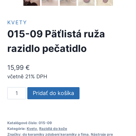
KVETY
015-09 Päťlistá ruža
razidlo pečatidlo
15,99
€
včetně 21% DPH
množstvo
Pridať do košíka
015-
09
Päťlistá
ruža
Katalógové číslo:
015-09
Kategórie:
Kvety
,
Razidlá do kože
razidlo
Značky:
do keramiky zdobení keramiky a fima
,
Nástroje pre