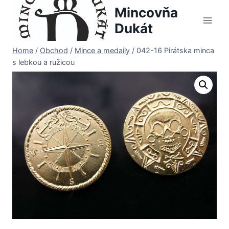
Skip
Mincovňa
to
Dukát
content
Home
/
Obchod
/
Mince a medaily
/
042-16 Pirátska minca
s lebkou a ružicou