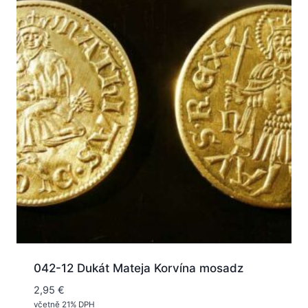
042-12 Dukát Mateja Korvína mosadz
2,95
€
včetně 21% DPH