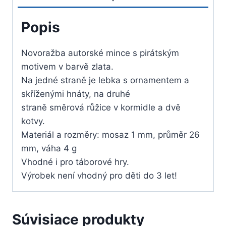
ružicou
Popis
Novoražba autorské mince s pirátským
motivem v barvě zlata.
Na jedné straně je lebka s ornamentem a
skříženými hnáty, na druhé
straně směrová růžice v kormidle a dvě
kotvy.
Materiál a rozměry: mosaz 1 mm, průměr 26
mm, váha 4 g
Vhodné i pro táborové hry.
Výrobek není vhodný pro děti do 3 let!
Súvisiace produkty