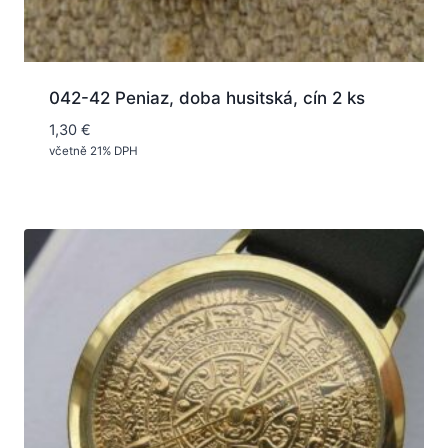
042-42 Peniaz, doba husitská, cín 2 ks
1,30
€
včetně 21% DPH