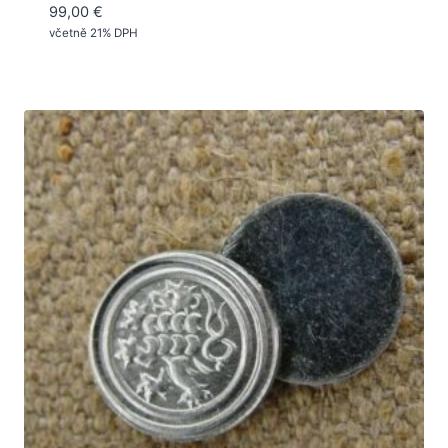
99,00
€
včetně 21% DPH