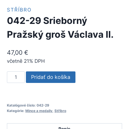
STŘÍBRO
042-29 Srieborný
Pražský groš Václava II.
47,00
€
včetně 21% DPH
množstvo
Pridať do košíka
042-
29
Srieborný
Pražský
Katalógové číslo:
042-29
Kategórie:
Mince a medaily
,
Stříbro
groš
Václava
Popis