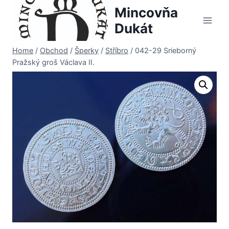
Skip
Mincovňa
to
Dukát
content
Home
/
Obchod
/
Šperky
/
Stříbro
/
042-29 Srieborný
Pražský groš Václava II.