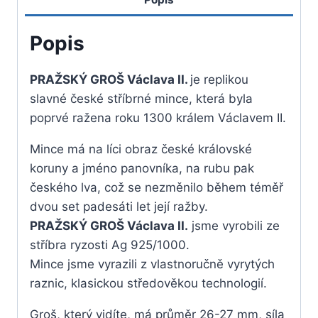
II.
Popis
PRAŽSKÝ GROŠ Václava II.
je replikou
slavné české stříbrné mince, která byla
poprvé ražena roku 1300 králem Václavem II.
Mince má na líci obraz české královské
koruny a jméno panovníka, na rubu pak
českého lva, což se nezměnilo během téměř
dvou set padesáti let její ražby.
PRAŽSKÝ GROŠ Václava II.
jsme vyrobili ze
stříbra ryzosti Ag 925/1000.
Mince jsme vyrazili z vlastnoručně vyrytých
raznic, klasickou středověkou technologií.
Groš, který vidíte, má průměr 26-27 mm, síla