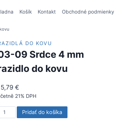
ladna
Košík
Kontakt
Obchodné podmienky
 kovu
RAZIDLÁ DO KOVU
03-09 Srdce 4 mm
razidlo do kovu
15,79
€
včetně 21% DPH
množstvo
Pridať do košíka
03-
09