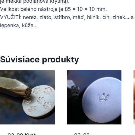
je měkká podlahová krytina).
Velikost celého nástroje je 85 x 10 x 10 mm.
VYUŽITÍ: nerez, zlato, stříbro, měď, hliník, cín, zinek… a
lepenka, kůže…
Súvisiace produkty