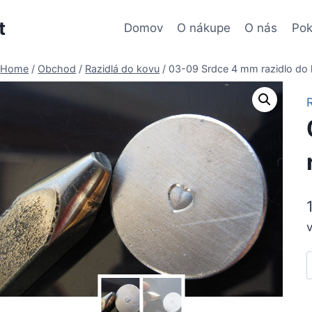
t
Domov
O nákupe
O nás
Pok
Home
/
Obchod
/
Razidlá do kovu
/
03-09 Srdce 4 mm razidlo do