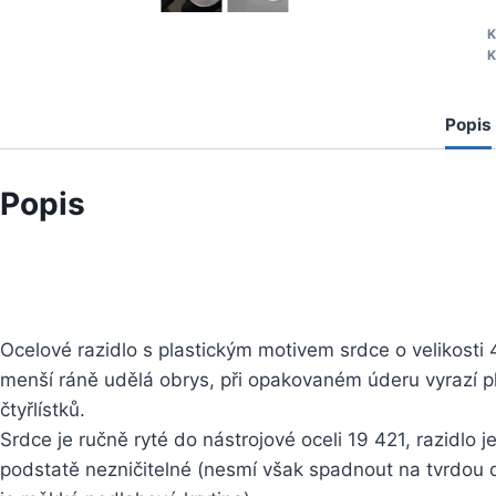
S
K
K
r
Popis
Popis
Ocelové razidlo s plastickým motivem srdce o velikosti 4
menší ráně udělá obrys, při opakovaném úderu vyrazí pl
čtyřlístků.
Srdce je ručně ryté do nástrojové oceli 19 421, razidlo
podstatě nezničitelné (nesmí však spadnout na tvrdou 