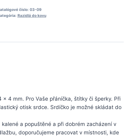
rdce
4
atalógové číslo:
03-09
ategória:
Razidlá do kovu
mm
azidlo
do
kovu
 x 4 mm. Pro Vaše přáníčka, štítky či šperky. Při
astický otisk srdce. Srdíčko je možné skládat do
 je kalené a popuštěné a při dobrém zacházení v
dlažbu, doporučujeme pracovat v místnosti, kde