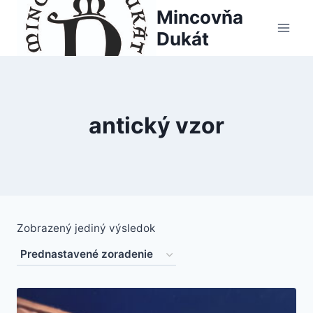
Skip
Mincovňa
to
Dukát
content
antický vzor
Zobrazený jediný výsledok