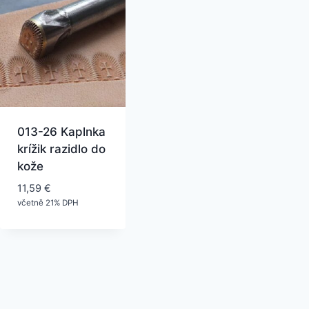
013-26 Kaplnka
krížik razidlo do
kože
11,59
€
včetně 21% DPH