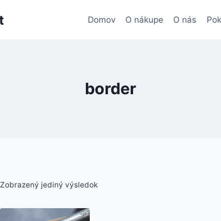
t
Domov
O nákupe
O nás
Pok
border
Zobrazený jediný výsledok