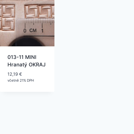
013-11 MINI
Hranatý OKRAJ
12,19
€
včetně 21% DPH