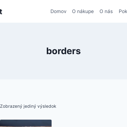
t
Domov
O nákupe
O nás
Pok
borders
Zobrazený jediný výsledok