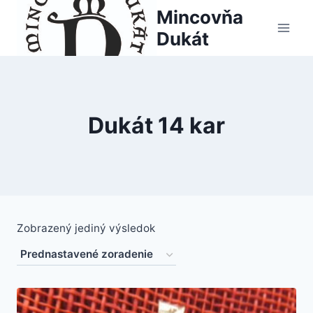
Skip
Mincovňa
to
Dukát
content
Dukát 14 kar
Zobrazený jediný výsledok