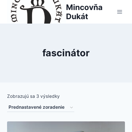
Skip
Mincovňa
to
Dukát
content
fascinátor
Zobrazujú sa 3 výsledky