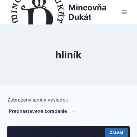
Skip
Mincovňa
to
Dukát
content
hliník
Zobrazený jediný výsledok
Zľava!