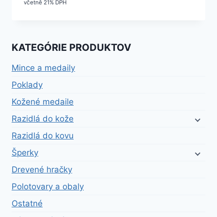
cena
cena
včetně 21% DPH
bola:
je:
23,70 €.
21,33 €.
KATEGÓRIE PRODUKTOV
Mince a medaily
Poklady
Kožené medaile
Razidlá do kože
Razidlá do kovu
Šperky
Drevené hračky
Polotovary a obaly
Ostatné