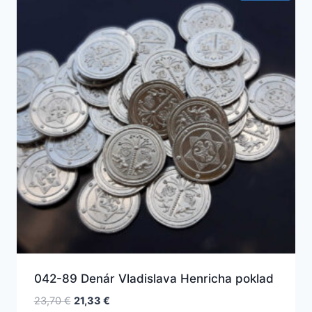
042-89 Denár Vladislava Henricha poklad
Pôvodná
Aktuálna
23,70
€
21,33
€