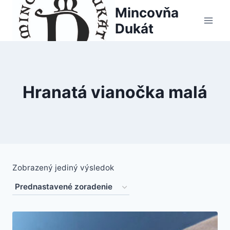
Skip
Mincovňa
to
Dukát
content
Hranatá vianočka malá
Zobrazený jediný výsledok