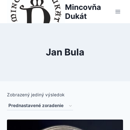
Skip
Mincovňa
to
Dukát
content
Jan Bula
Zobrazený jediný výsledok