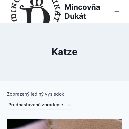
Skip
Mincovňa
to
Dukát
content
Katze
Zobrazený jediný výsledok