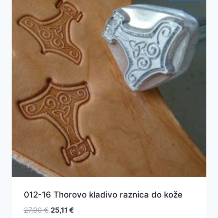
012-16 Thorovo kladivo raznica do kože
Pôvodná
Aktuálna
27,90
€
25,11
€