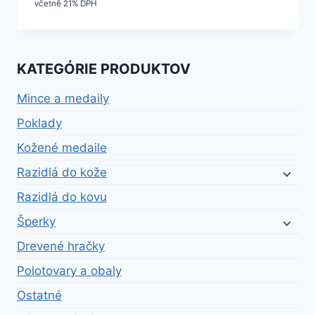
cena
cena
včetně 21% DPH
bola:
je:
27,90 €.
25,11 €.
KATEGÓRIE PRODUKTOV
Mince a medaily
Poklady
Kožené medaile
Razidlá do kože
Razidlá do kovu
Šperky
Drevené hračky
Polotovary a obaly
Ostatné