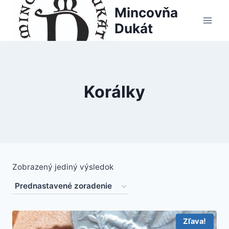
Skip
Mincovňa
to
Dukát
content
Korálky
Zobrazený jediný výsledok
Zľava!