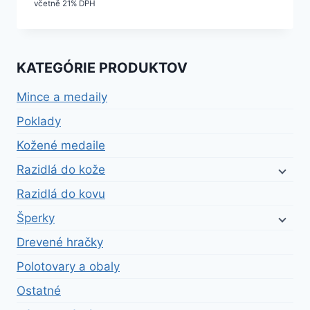
cena
cena
včetně 21% DPH
bola:
je:
22,30 €.
20,07 €.
KATEGÓRIE PRODUKTOV
Mince a medaily
Poklady
Kožené medaile
Razidlá do kože
Razidlá do kovu
Šperky
Drevené hračky
Polotovary a obaly
Ostatné