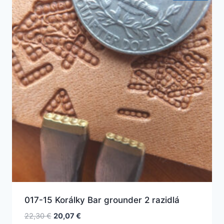
017-15 Korálky Bar grounder 2 razidlá
Pôvodná
Aktuálna
22,30
€
20,07
€