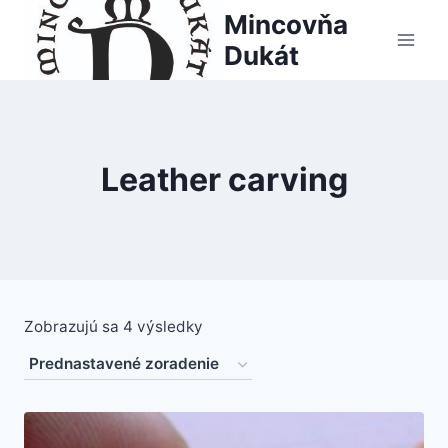
Skip
Mincovňa
to
Dukát
content
Leather carving
Zobrazujú sa 4 výsledky