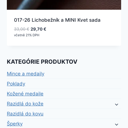
017-26 Lichobežník a MINI Kvet sada
Pôvodná
Aktuálna
33,00
€
29,70
€
cena
cena
včetně 21% DPH
bola:
je:
33,00 €.
29,70 €.
KATEGÓRIE PRODUKTOV
Mince a medaily
Poklady
Kožené medaile
Razidlá do kože
Razidlá do kovu
Šperky