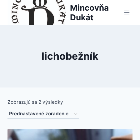
Skip
Mincovňa
to
Dukát
content
lichobežník
Zobrazujú sa 2 výsledky