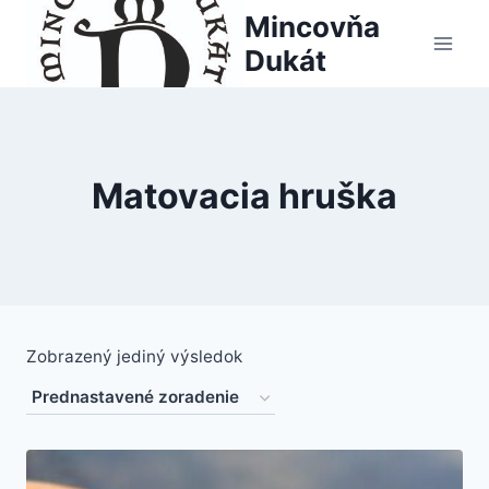
Skip
Mincovňa
to
Dukát
content
Matovacia hruška
Zobrazený jediný výsledok