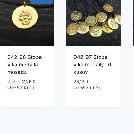
042-96 Stopa
042-97 Stopa
vlka medaila
vlka medaily 10
mosadz
kusov
Pôvodná
Aktuálna
2,50
€
2,25
€
23,29
€
cena
cena
včetně 21% DPH
včetně 21% DPH
bola:
je:
2,50 €.
2,25 €.