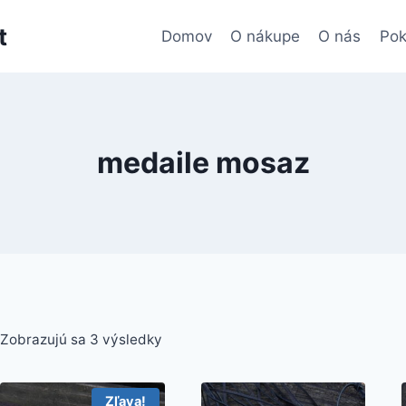
t
Domov
O nákupe
O nás
Pok
medaile mosaz
Zobrazujú sa 3 výsledky
Zľava!