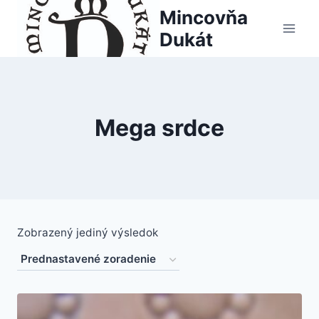
Skip
Mincovňa
to
Dukát
content
Mega srdce
Zobrazený jediný výsledok