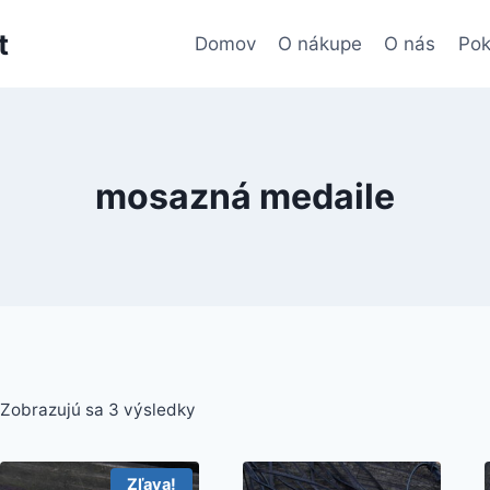
t
Domov
O nákupe
O nás
Pok
mosazná medaile
Zobrazujú sa 3 výsledky
Zľava!