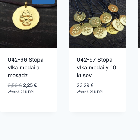
042-96 Stopa
042-97 Stopa
vlka medaila
vlka medaily 10
mosadz
kusov
Pôvodná
Aktuálna
2,50
€
2,25
€
23,29
€
cena
cena
včetně 21% DPH
včetně 21% DPH
bola:
je:
2,50 €.
2,25 €.