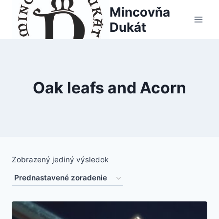
Skip
Mincovňa
to
Dukát
content
Oak leafs and Acorn
Zobrazený jediný výsledok