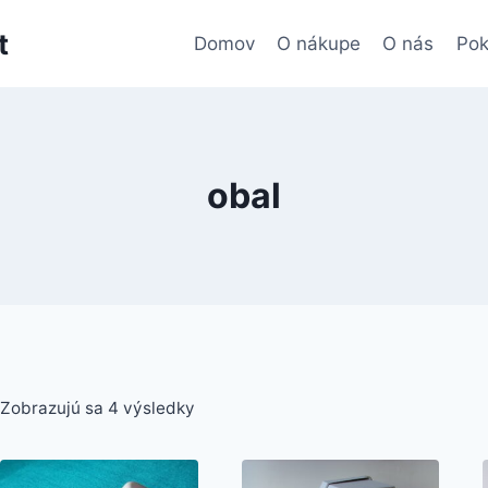
t
Domov
O nákupe
O nás
Pok
obal
Zobrazujú sa 4 výsledky