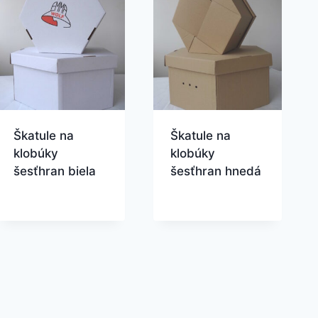
Škatule na
Škatule na
klobúky
klobúky
šesťhran biela
šesťhran hnedá