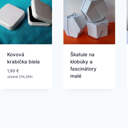
Kovová
Škatule na
krabička biela
klobúky a
fascinátory
1,89
€
malé
včetně 21% DPH