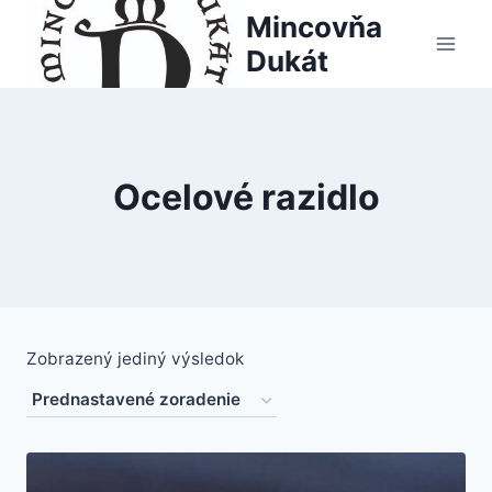
Skip
Mincovňa
to
Dukát
content
Ocelové razidlo
Zobrazený jediný výsledok