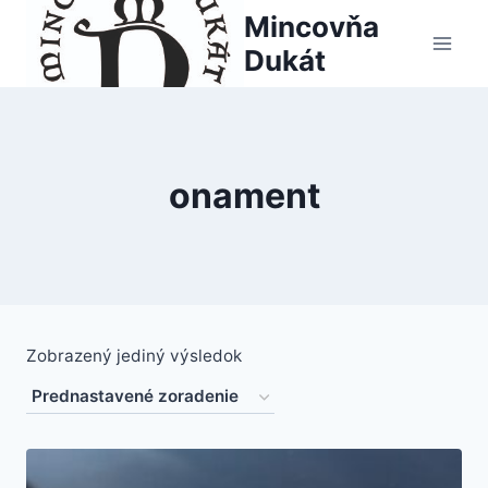
Skip
Mincovňa
to
Dukát
content
onament
Zobrazený jediný výsledok