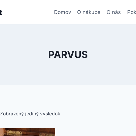
t
Domov
O nákupe
O nás
Pok
PARVUS
Zobrazený jediný výsledok