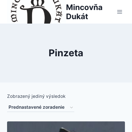
Skip
Mincovňa
to
Dukát
content
Pinzeta
Zobrazený jediný výsledok