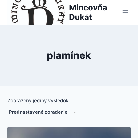
Skip
Mincovňa
to
Dukát
content
plamínek
Zobrazený jediný výsledok