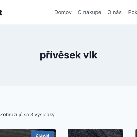
t
Domov
O nákupe
O nás
Pok
přívěsek vlk
Zobrazujú sa 3 výsledky
Zľava!