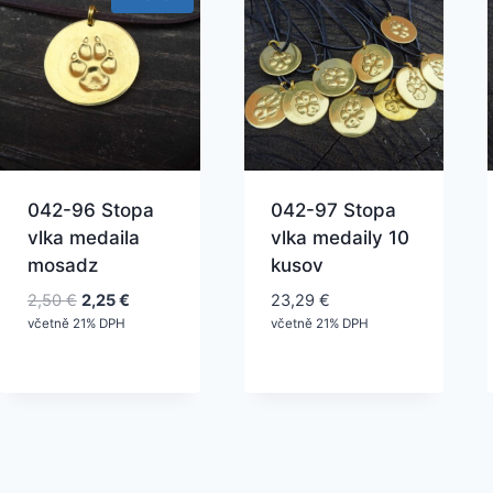
042-96 Stopa
042-97 Stopa
vlka medaila
vlka medaily 10
mosadz
kusov
Pôvodná
Aktuálna
2,50
€
2,25
€
23,29
€
cena
cena
včetně 21% DPH
včetně 21% DPH
bola:
je:
2,50 €.
2,25 €.