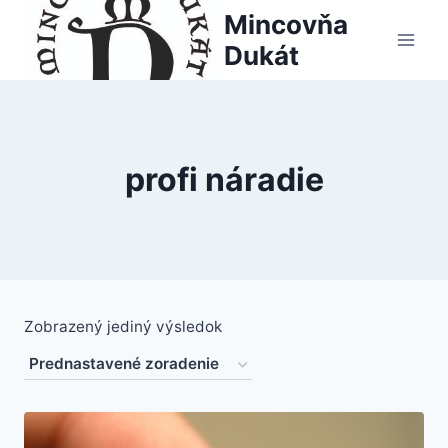
Skip
Mincovňa
to
Dukát
content
profi náradie
Zobrazený jediný výsledok